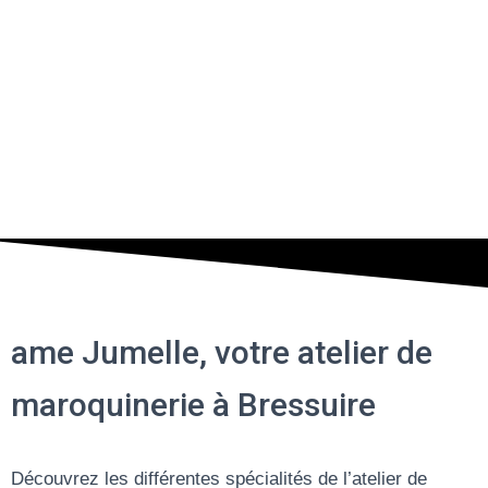
Ame Jumelle
Ame Jumelle
Votre atelier de maroquinerie à Bressuire
Votre atelier de maroquinerie à Bressuire
contact
contact
ame Jumelle, votre atelier de
maroquinerie à Bressuire
Découvrez les différentes spécialités de l’atelier de