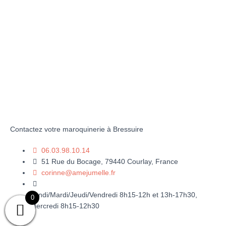
Contactez votre maroquinerie à Bressuire
06.03.98.10.14
51 Rue du Bocage, 79440 Courlay, France
corinne@amejumelle.fr
Lundi/Mardi/Jeudi/Vendredi 8h15-12h et 13h-17h30,
0
Mercredi 8h15-12h30