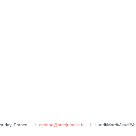
urlay, France
corinne@amejumelle.fr
Lundi/Mardi/Jeudi/V